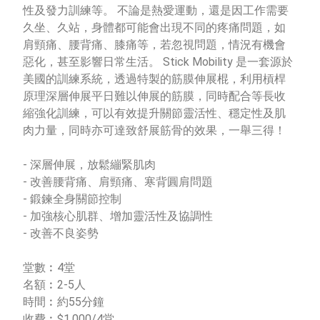
性及發力訓練等。 不論是熱愛運動，還是因工作需要
久坐、久站，身體都可能會出現不同的疼痛問題，如
肩頸痛、腰背痛、膝痛等，若忽視問題，情況有機會
惡化，甚至影響日常生活。 Stick Mobility 是一套源於
美國的訓練系統，透過特製的筋膜伸展棍，利用槓桿
原理深層伸展平日難以伸展的筋膜，同時配合等長收
縮強化訓練，可以有效提升關節靈活性、穩定性及肌
肉力量，同時亦可達致舒展筋骨的效果，一舉三得！
- 深層伸展，放鬆繃緊肌肉
- 改善腰背痛、肩頸痛、寒背圓肩問題
- 鍛鍊全身關節控制
- 加強核心肌群、增加靈活性及協調性
- 改善不良姿勢
堂數︰4堂
名額︰2-5人
時間︰約55分鐘
收費︰$1,000/4堂