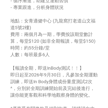
- 循序漸進，助建立運動習慣
- 專業跟進，分析身體狀況
地點：女青適健中心 (九龍窩打老道山文福
道5號2樓)
費用：兩個月為一期，學費按該期堂數計
算，每堂$120 (如非全期報讀，每堂$150)
時間︰約55分鐘/堂
人數︰每班最多6人
【報讀全期，即送InBody測試﹗﹗】
即日起至2026年9月30日，凡參加全期運動
訓練，即送In Body身體成份量度測試2次
^，分別於全期訓練開始前及完結後進行，
讓你能更客觀和科學地觀察身體的變化。