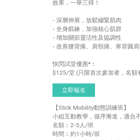
效果，一舉三得！
- 深層伸展，放鬆繃緊肌肉
- 全身鍛鍊，加強核心肌群
- 增加關節靈活性及協調性
- 改善腰背痛、肩頸痛、寒背圓
快閃試堂優惠*︰
$125/堂 (只限首次參加者，名
立即報名
【Stick Mobility動態訓練班】
小組互動教學，循序漸進，適合
名額︰2-5人/班
時間︰約1小時/班