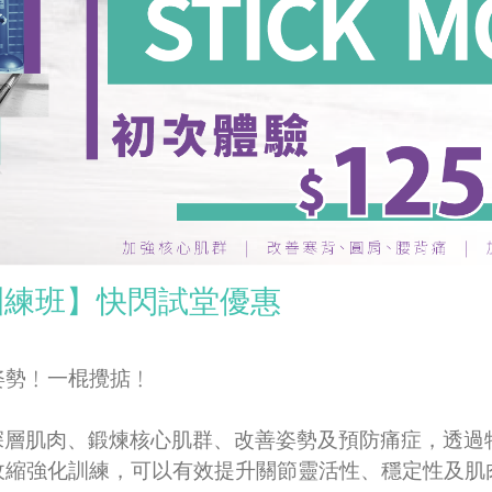
y動態訓練班】快閃試堂優惠
姿勢﹗一棍攪掂﹗
訓練有助伸展深層肌肉、鍛煉核心肌群、改善姿勢及預防痛症，
收縮強化訓練，可以有效提升關節靈活性、穩定性及肌