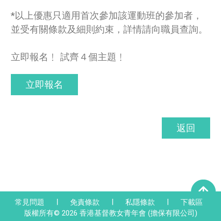
*以上優惠只適用首次參加該運動班的參加者，
並受有關條款及細則約束，詳情請向職員查詢。
立即報名﹗ 試齊４個主題﹗
立即報名
返回
|
|
|
常見問題
免責條款
私隱條款
下載區
版權所有© 2026 香港基督教女青年會 (擔保有限公司)