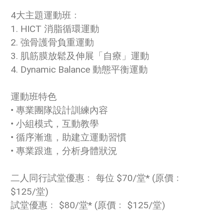
4大主題運動班﹕
1. HICT 消脂循環運動
2. 強骨護骨負重運動
3. 肌筋膜放鬆及伸展「自療」運動
4. Dynamic Balance 動態平衡運動
運動班特色
• 專業團隊設計訓練內容
• 小組模式，互動教學
• 循序漸進，助建立運動習慣
• 專業跟進，分析身體狀況
二人同行試堂優惠﹕ 每位 $70/堂* (原價﹕
$125/堂)
試堂優惠﹕ $80/堂* (原價﹕ $125/堂)