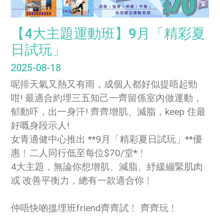
【4大主題運動班】9月「精彩夏
日試玩」
2025-08-18
呢排天氣又熱又有雨，成個人都好似提唔起勁
咁! 最適合約埋三五知己一齊留係室內做運動，
郁動吓，出一身汗! 齊齊增肌、減脂，keep 住最
好嘅身段示人!
女青適健中心推出 **9月「精彩夏日試玩」**優
惠﹗二人同行低至每位$70/堂*﹗
4大主題，無論你想增肌、減脂、紓緩繃緊肌肉
或 改善平衡力，總有一款適合你﹗
仲唔快啲搵埋班friend齊齊試﹗ 齊齊玩﹗