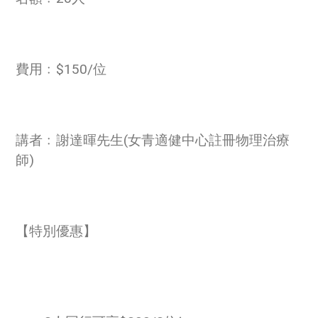
費用﹕$150/位
講者﹕謝達暉先生(女青適健中心註冊物理治療
師)
【特別優惠】