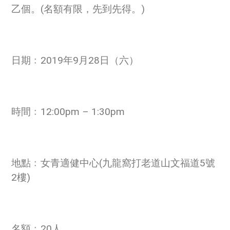
乙個。(名額有限，先到先得。)
日期﹕2019年9月28日（六）
時間﹕12:00pm – 1:30pm
地點﹕女青適健中心(九龍窩打老道山文福道5號
2樓)
名額﹕20人